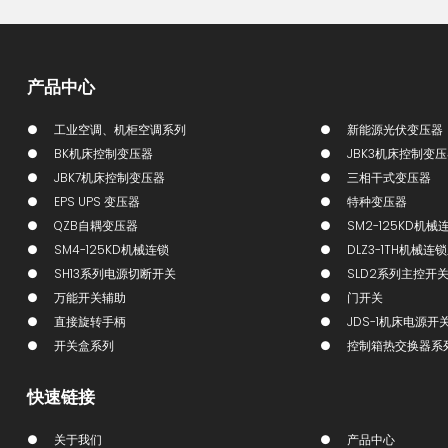
产品中心
工业空调、机柜空调系列
新能源光伏变压器
BK机床控制变压器
JBK3机床控制变
JBK7机床控制变压器
三相干式变压器
EPS UPS 变压器
特种变压器
QZB自耦变压器
SM2-125KD机械
SM4-125KD机械连锁
DLZ3-1TH机械连
SH13系列电源切断开关
SLD2系列主控开
万能开关辅助
门开关
直接旋转手柄
JDS-1机床电源开
开关盒系列
控制箱热交换器系
快速链接
关于我们
产品中心