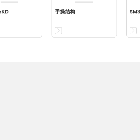
5KD
手操结构
SM3