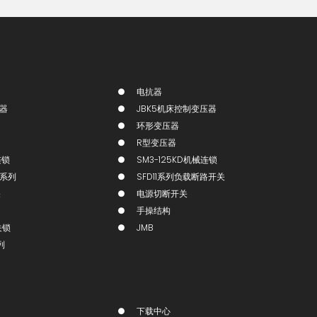
电抗器
压器
JBK5机床控制变压器
环形变压器
R型变压器
连锁
SM3-125KD机械连锁
锁系列
SFD11系列负载断路开关
关
电源切断开关
手操结构
关锁
JMB
列
下载中心