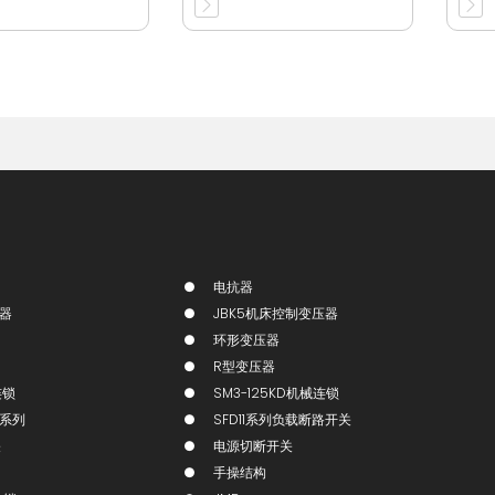
电抗器
压器
JBK5机床控制变压器
环形变压器
R型变压器
连锁
SM3-125KD机械连锁
锁系列
SFD11系列负载断路开关
关
电源切断开关
手操结构