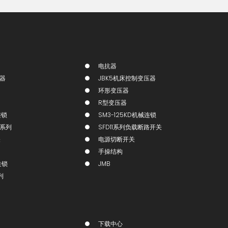
电抗器
压器
JBK5机床控制变压器
环形变压器
R型变压器
连锁
SM3-125KD机械连锁
锁系列
SFD11系列负载断路开关
关
电源切断开关
手操结构
关锁
JMB
列
下载中心