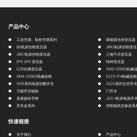
产品中心
工业空调、机柜空调系列
新能源光伏变压器
BK机床控制变压器
JBK3机床控制变
JBK7机床控制变压器
三相干式变压器
EPS UPS 变压器
特种变压器
QZB自耦变压器
SM2-125KD机械
SM4-125KD机械连锁
DLZ3-1TH机械连
SH13系列电源切断开关
SLD2系列主控开
万能开关辅助
门开关
直接旋转手柄
JDS-1机床电源开
开关盒系列
控制箱热交换器系
快速链接
关于我们
产品中心