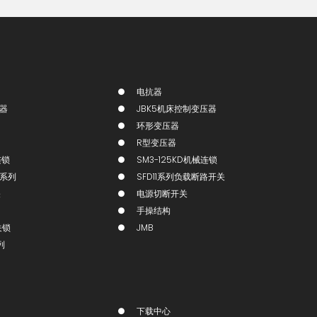
电抗器
压器
JBK5机床控制变压器
环形变压器
R型变压器
连锁
SM3-125KD机械连锁
锁系列
SFD11系列负载断路开关
关
电源切断开关
手操结构
关锁
JMB
列
下载中心