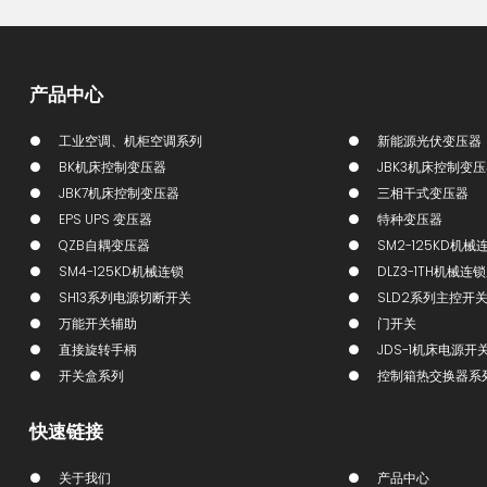
产品中心
工业空调、机柜空调系列
新能源光伏变压器
BK机床控制变压器
JBK3机床控制变
JBK7机床控制变压器
三相干式变压器
EPS UPS 变压器
特种变压器
QZB自耦变压器
SM2-125KD机械
SM4-125KD机械连锁
DLZ3-1TH机械连
SH13系列电源切断开关
SLD2系列主控开
万能开关辅助
门开关
直接旋转手柄
JDS-1机床电源开
开关盒系列
控制箱热交换器系
快速链接
关于我们
产品中心