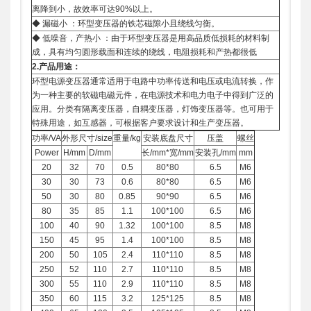
离降到小，故效率可达90%以上。
◆ 漏磁小 ：环型变压器的铁芯磁隙小且绕线匀衡。
◆ 低噪音，产热小 ：由于环型变压器是用高品质低损耗的材料制
成，具有均匀圆形载面和连续的绕线，电阻损耗和产热都很低
2.
产品用途：
环型电源变压器通常适用于电路中功率传送和电压或电流转换，作
为一种主要的软磁电磁元件，在电源技术和电力电子中得到广泛的
应用。分类有隔离变压器，自耦变压器，灯饰变压器等。也可用于
特殊用途，如互感器，可根据客户要求设计和生产变压器。
功率/VA
外形尺寸/size
重量/kg
安装底盘尺寸
压盖
螺丝
Power
H/mm
D/mm
长/mm*宽/mm
安装孔/mm
mm
20
32
70
0.5
80*80
6.5
M6
30
30
73
0.6
80*80
6.5
M6
50
30
80
0.85
90*90
6.5
M6
80
35
85
1.1
100*100
6.5
M6
100
40
90
1.32
100*100
8.5
M8
150
45
95
1.4
100*100
8.5
M8
200
50
105
2.4
110*110
8.5
M8
250
52
110
2.7
110*110
8.5
M8
300
55
110
2.9
110*110
8.5
M8
350
60
115
3.2
125*125
8.5
M8