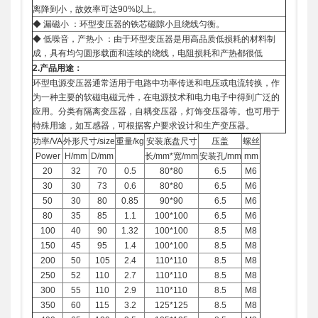
离降到小，故效率可达90%以上。
◆ 漏磁小 ：环型变压器的铁芯磁隙小且绕线匀衡。
◆ 低噪音，产热小 ：由于环型变压器是用高品质低损耗的材料制
成，具有均匀圆形载面和连续的绕线，电阻损耗和产热都很低
2.
产品用途：
环型电源变压器通常适用于电路中功率传送和电压或电流转换，作
为一种主要的软磁电磁元件，在电源技术和电力电子中得到广泛的
应用。分类有隔离变压器，自耦变压器，灯饰变压器等。也可用于
特殊用途，如互感器，可根据客户要求设计和生产变压器。
功率/VA
外形尺寸/size
重量/kg
安装底盘尺寸
压盖
螺丝
Power
H/mm
D/mm
长/mm*宽/mm
安装孔/mm
mm
20
32
70
0.5
80*80
6.5
M6
30
30
73
0.6
80*80
6.5
M6
50
30
80
0.85
90*90
6.5
M6
80
35
85
1.1
100*100
6.5
M6
100
40
90
1.32
100*100
8.5
M8
150
45
95
1.4
100*100
8.5
M8
200
50
105
2.4
110*110
8.5
M8
250
52
110
2.7
110*110
8.5
M8
300
55
110
2.9
110*110
8.5
M8
350
60
115
3.2
125*125
8.5
M8