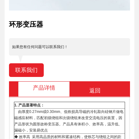
环形变压器
如果您有任何问题可以联系我们！
联系我们
产品详情
返回
1.
产品显著特点：
由厚度0.27mm或0.30mm、低铁损高导磁的冷轧取向硅钢片做电
磁感应材料，匹配初级绕组和次级绕组来改变交流电压的装置，因
产品形状为圆形故称变压器。产品具有体积小、效率高，温升低、
漏磁小，安装易优点
◆ 效率高 采用高品质的材料和紧凑结构，使铁芯与绕组之间的距