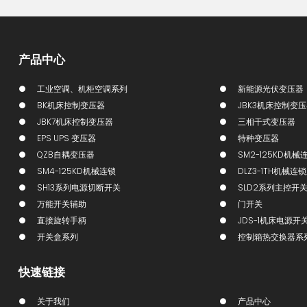
产品中心
工业空调、机柜空调系列
新能源光伏变压器
BK机床控制变压器
JBK3机床控制变
JBK7机床控制变压器
三相干式变压器
EPS UPS 变压器
特种变压器
QZB自耦变压器
SM2-125KD机械
SM4-125KD机械连锁
DLZ3-1TH机械连
SH13系列电源切断开关
SLD2系列主控开
万能开关辅助
门开关
直接旋转手柄
JDS-1机床电源开
开关盒系列
控制箱热交换器系
快速链接
关于我们
产品中心