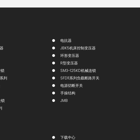
电抗器
压器
JBK5机床控制变压器
环形变压器
R型变压器
连锁
SM3-125KD机械连锁
锁系列
SFD11系列负载断路开关
关
电源切断开关
手操结构
关锁
JMB
列
下载中心